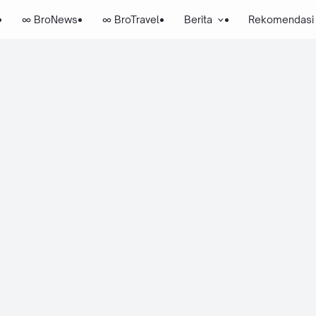
∞ BroNews
∞ BroTravel
Berita
Rekomendasi