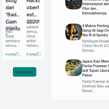
Blog
Hackt
Internasional de
dari
oberf
Fitur dan
Kemudahannya
"Bad
est
…
Com
2020!
Salam
Halo
4 Makna Pentin
menulis,
sahabat
ments
Gang Uk bagi C
Halo
semua,
"
Yeo Ri di Spooky 
sobat
Untuk
pembaca
artikel
Kehidupan Kesep
semua,
terbaru,
Cheon Yeo Ri di 
kali ini
Admin
Spooky …
0
0
Artikel
Artikel
Admin
akan
akan
menulis
Jepara Kian Mem
berbagi
tentang
Pantai Prawean 
tips agar
Hacktobe
Jadi Tujuan Libur
Muat artikel
blog kita
rfest
Pekan
bebas
2020.
Pantai Prawean Je
dari "Bad
Setelah
Destinasi Baru ya
Commen
sekian
Menari…
ts".
lama
(sumber
tidak
gambar)
update
Bagi pe…
blog,