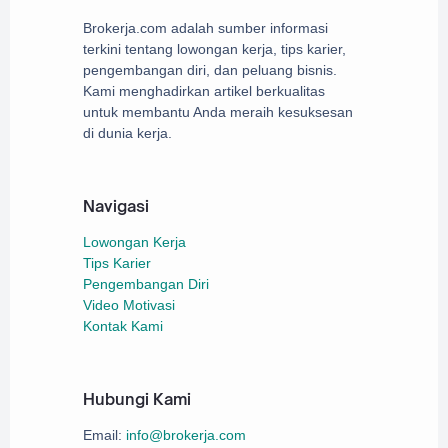
kecerdasan buatan
Brokerja.com adalah sumber informasi
lingkungan
terkini tentang lowongan kerja, tips karier,
pengembangan diri, dan peluang bisnis.
pekerjaan dan karier
Kami menghadirkan artikel berkualitas
untuk membantu Anda meraih kesuksesan
sektor energi
mob
30
di dunia kerja.
Informasi
Teknologi Seluler
Navigasi
angkutan
masyarak
26
Lowongan Kerja
peraturan Pemerintah
Tips Karier
Pengembangan Diri
pekerjaan
Video Motivasi
Pasar Keuangan
Kontak Kami
Pemain sepak bola
Industri otomotif
Hubungi Kami
infrastruktur
Hew
23
Email:
info@brokerja.com