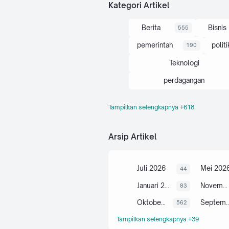
Admin
Kategori Artikel
akan
mencoba
Berita
Bisnis
555
…
pemerintah
politi
190
Teknologi
perdagangan
Tampilkan selengkapnya +618
Artikel
Indonesi
103
ekonomi
Arsip Artikel
menginvestasikan berita bisn
politik dan pemerintahan
Juli 2026
Mei 202
44
Olahraga
Berita lo
74
Januari 2026
November 2025
83
berinvestasi
Oktober 2025
September
562
kesehatan
Tampilkan selengkapnya +39