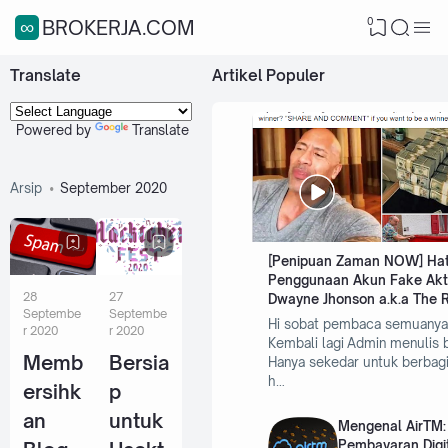
0
∞BROKERJA.COM
Translate
Artikel Populer
Powered by
Translate
Arsip
September 2020
[Penipuan Zaman NOW] Hati
Penggunaan Akun Fake Akt
28
27
Dwayne Jhonson a.k.a The 
Septembe
Septembe
Hi sobat pembaca semuanya
r 2020
r 2020
Kembali lagi Admin menulis 
Memb
Bersia
Hanya sekedar untuk berbagi
h…
ersihk
p
an
untuk
Mengenal AirTM:
Pembayaran Digi