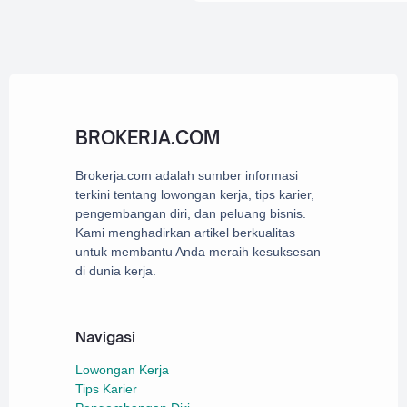
media berita
buda
58
Pengetahuan
sepak bola
tren teknologi
BROKERJA.COM
Politik dan Hukum
Berita Keuangan
Brokerja.com adalah sumber informasi
terkini tentang lowongan kerja, tips karier,
Tutorial
pengembangan diri, dan peluang bisnis.
klub sepak bola
Kami menghadirkan artikel berkualitas
untuk membantu Anda meraih kesuksesan
investor
pendidik
35
di dunia kerja.
Bencana
Berita berinvestasi
Navigasi
uang
Asia
34
Lowongan Kerja
inovasi
inside
Tips Karier
31