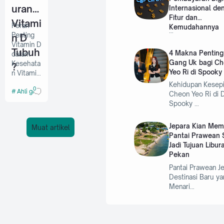
urangi
Internasional de
Fitur dan
Vitami
Peran
Kemudahannya
…
Penting
n D
Vitamin D
Tubuh
4 Makna Pentin
dalam
Gang Uk bagi C
Kesehata
?
Yeo Ri di Spooky 
n Vitamin
D
Kehidupan Kesep
0
Ahli gizi
memiliki
Cheon Yeo Ri di 
peran
Spooky …
yang
sangat
Jepara Kian Mem
Muat artikel
penting
Pantai Prawean 
dalam
Jadi Tujuan Libur
menjaga
Pekan
kesehata
Pantai Prawean Je
n tubuh.
Destinasi Baru ya
Zat ini
Menari…
membant
u
memperk
uat tula…