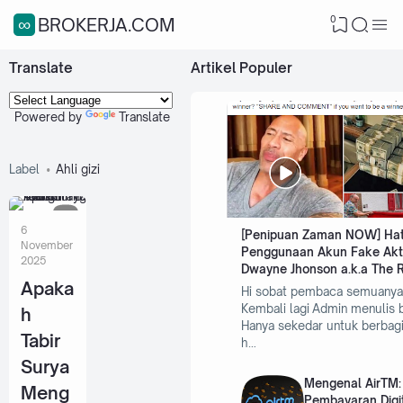
0
∞BROKERJA.COM
Translate
Artikel Populer
Powered by
Translate
Label
Ahli gizi
6
[Penipuan Zaman NOW] Hati
November
Penggunaan Akun Fake Akt
2025
Dwayne Jhonson a.k.a The 
Apaka
Hi sobat pembaca semuanya
Kembali lagi Admin menulis 
h
Hanya sekedar untuk berbagi
Tabir
h…
Surya
Mengenal AirTM:
Meng
Pembayaran Digi