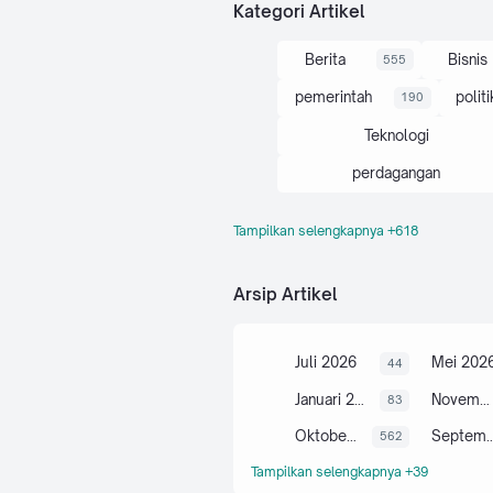
Kategori Artikel
Berita
Bisnis
555
pemerintah
politi
190
Teknologi
perdagangan
Tampilkan selengkapnya +618
Artikel
Indonesi
103
ekonomi
Arsip Artikel
menginvestasikan berita bisn
politik dan pemerintahan
Juli 2026
Mei 202
44
Olahraga
Berita lo
74
Januari 2026
November 2025
83
berinvestasi
Oktober 2025
September
562
kesehatan
Tampilkan selengkapnya +39