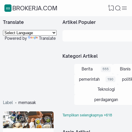
0
∞BROKERJA.COM
Translate
Artikel Populer
Powered by
Translate
Kategori Artikel
Berita
Bisnis
555
pemerintah
politi
190
Teknologi
perdagangan
Label
memasak
Tampilkan selengkapnya +618
Artikel
Indonesi
103
ekonomi